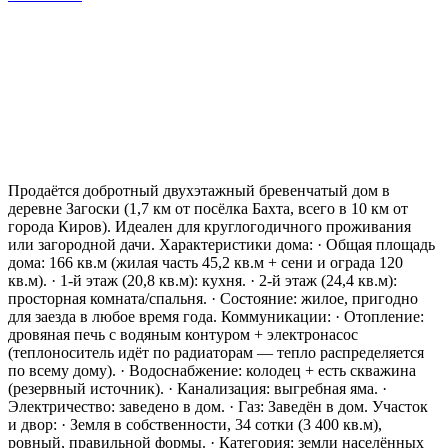
Продаётся добротный двухэтажный бревенчатый дом в
деревне Загоски (1,7 км от посёлка Бахта, всего в 10 км от
города Киров). Идеален для круглогодичного проживания
или загородной дачи. Характеристики дома: · Общая площадь
дома: 166 кв.м (жилая часть 45,2 кв.м + сени и ограда 120
кв.м). · 1-й этаж (20,8 кв.м): кухня. · 2-й этаж (24,4 кв.м):
просторная комната/спальня. · Состояние: жилое, пригодно
для заезда в любое время года. Коммуникации: · Отопление:
дровяная печь с водяным контуром + электронасос
(теплоноситель идёт по радиаторам — тепло распределяется
по всему дому). · Водоснабжение: колодец + есть скважина
(резервный источник). · Канализация: выгребная яма. ·
Электричество: заведено в дом. · Газ: Заведён в дом. Участок
и двор: · Земля в собственности, 34 сотки (3 400 кв.м),
ровный, правильной формы. · Категория: земли населённых